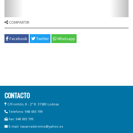
COMPARTIR
Facebook
Twitter
Whatsapp
CONTACTO
C/Frontón, 8 - 2º B. 31580 Lodosa
Telefono: 948 693 199
Fax: 948 693 199
E-mail: navarraderemo@yahoo.es