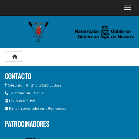
Toggle
CONTACTO
C/Frontón, 8 - 2º B. 31580 Lodosa
Telefono: 948 693 199
Fax: 948 693 199
E-mail: navarraderemo@yahoo.es
PATROCINADORES